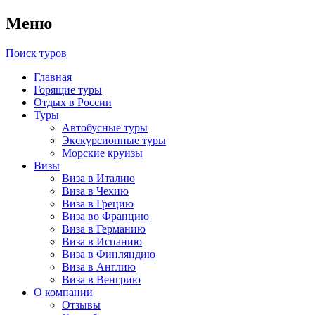
Меню
Поиск туров
Главная
Горящие туры
Отдых в России
Туры
Автобусные туры
Экскурсионные туры
Морские круизы
Визы
Виза в Италию
Виза в Чехию
Виза в Грецию
Виза во Францию
Виза в Германию
Виза в Испанию
Виза в Финляндию
Виза в Англию
Виза в Венгрию
О компании
Отзывы