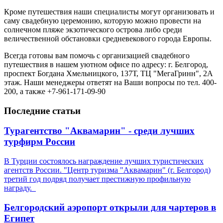
Кроме путешествия наши специалисты могут организовать и
саму свадебную церемонию, которую можно провести на
солнечном пляже экзотического острова либо среди
величественной обстановки средневекового города Европы.
Всегда готовы вам помочь с организацией свадебного
путешествия в нашем уютном офисе по адресу: г. Белгород,
проспект Богдана Хмельницкого, 137Т, ТЦ "МегаГринн", 2А
этаж. Наши менеджеры ответят на Ваши вопросы по тел. 400-
200, а также +7-961-171-09-90
Последние статьи
Турагентство "Аквамарин" - среди лучших
турфирм России
В Турции состоялось награждение лучших туристических
агентств России. "Центр туризма "Аквамарин" (г. Белгород)
третий год подряд получает престижную профильную
награду.
Белгородский аэропорт открыли для чартеров в
Египет