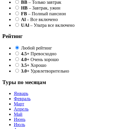
BB
– Только завтрак
HB
– Завтрак, ужин
FB
– Полный пансион
Al
– Все включено
UAl
– Ультра все включено
Рейтинг
Любой рейтинг
4.5+
Превосходно
4.0+
Очень хорошо
3.5+
Хорошо
3.0+
Удовлетворительно
Туры по месяцам
Январь
Февраль
Март
Апрель
Май
Июнь
Июль