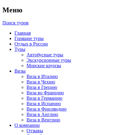
Меню
Поиск туров
Главная
Горящие туры
Отдых в России
Туры
Автобусные туры
Экскурсионные туры
Морские круизы
Визы
Виза в Италию
Виза в Чехию
Виза в Грецию
Виза во Францию
Виза в Германию
Виза в Испанию
Виза в Финляндию
Виза в Англию
Виза в Венгрию
О компании
Отзывы