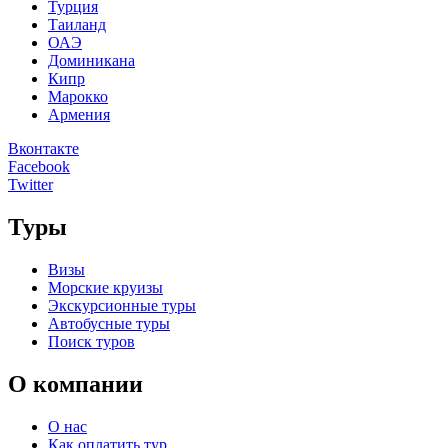
Турция
Таиланд
ОАЭ
Доминикана
Кипр
Марокко
Армения
Вконтакте
Facebook
Twitter
Туры
Визы
Морские круизы
Экскурсионные туры
Автобусные туры
Поиск туров
О компании
О нас
Как оплатить тур