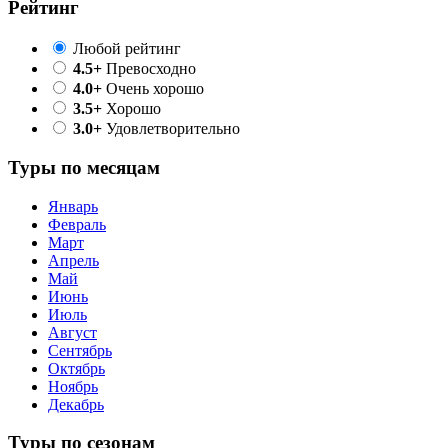
Рейтинг
Любой рейтинг
4.5+
Превосходно
4.0+
Очень хорошо
3.5+
Хорошо
3.0+
Удовлетворительно
Туры по месяцам
Январь
Февраль
Март
Апрель
Май
Июнь
Июль
Август
Сентябрь
Октябрь
Ноябрь
Декабрь
Туры по сезонам