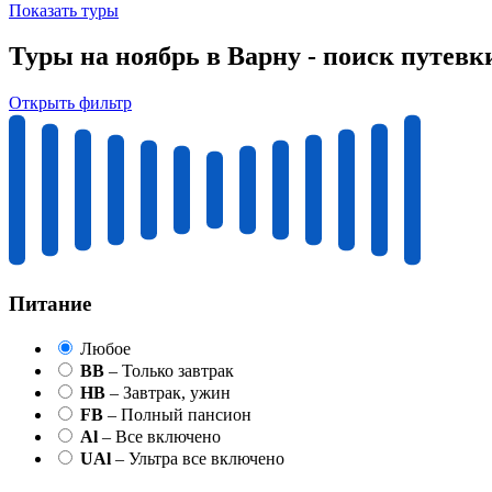
Показать туры
Туры на ноябрь в Варну - поиск путевк
Открыть фильтр
Питание
Любое
BB
– Только завтрак
HB
– Завтрак, ужин
FB
– Полный пансион
Al
– Все включено
UAl
– Ультра все включено