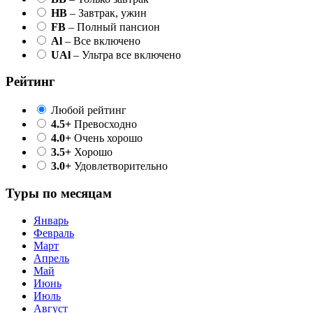
HB
– Завтрак, ужин
FB
– Полный пансион
Al
– Все включено
UAl
– Ультра все включено
Рейтинг
Любой рейтинг
4.5+
Превосходно
4.0+
Очень хорошо
3.5+
Хорошо
3.0+
Удовлетворительно
Туры по месяцам
Январь
Февраль
Март
Апрель
Май
Июнь
Июль
Август