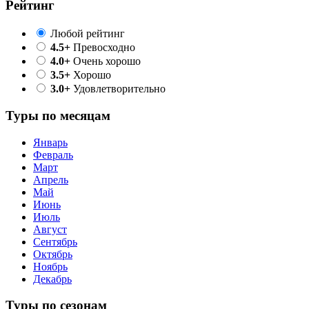
Рейтинг
Любой рейтинг
4.5+
Превосходно
4.0+
Очень хорошо
3.5+
Хорошо
3.0+
Удовлетворительно
Туры по месяцам
Январь
Февраль
Март
Апрель
Май
Июнь
Июль
Август
Сентябрь
Октябрь
Ноябрь
Декабрь
Туры по сезонам