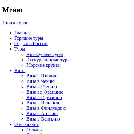
Меню
Поиск туров
Главная
Горящие туры
Отдых в России
Туры
Автобусные туры
Экскурсионные туры
Морские круизы
Визы
Виза в Италию
Виза в Чехию
Виза в Грецию
Виза во Францию
Виза в Германию
Виза в Испанию
Виза в Финляндию
Виза в Англию
Виза в Венгрию
О компании
Отзывы