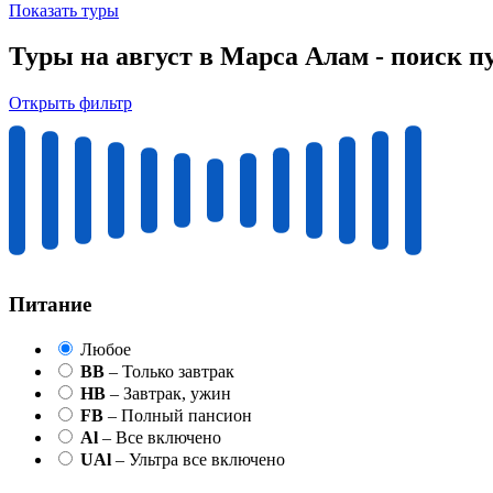
Показать туры
Туры на август в Марса Алам - поиск п
Открыть фильтр
Питание
Любое
BB
– Только завтрак
HB
– Завтрак, ужин
FB
– Полный пансион
Al
– Все включено
UAl
– Ультра все включено