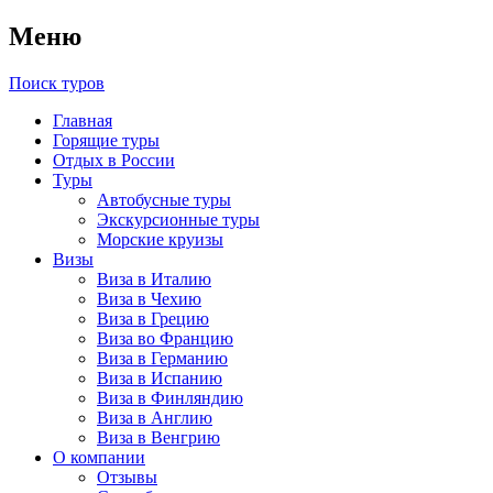
Меню
Поиск туров
Главная
Горящие туры
Отдых в России
Туры
Автобусные туры
Экскурсионные туры
Морские круизы
Визы
Виза в Италию
Виза в Чехию
Виза в Грецию
Виза во Францию
Виза в Германию
Виза в Испанию
Виза в Финляндию
Виза в Англию
Виза в Венгрию
О компании
Отзывы