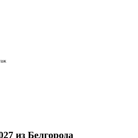
таж
027 из Белгорода