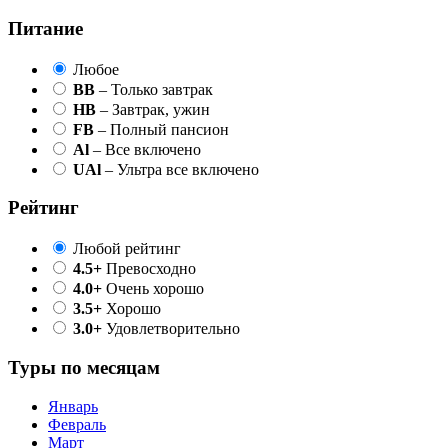
Питание
Любое
BB
– Только завтрак
HB
– Завтрак, ужин
FB
– Полный пансион
Al
– Все включено
UAl
– Ультра все включено
Рейтинг
Любой рейтинг
4.5+
Превосходно
4.0+
Очень хорошо
3.5+
Хорошо
3.0+
Удовлетворительно
Туры по месяцам
Январь
Февраль
Март