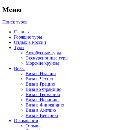
Меню
Поиск туров
Главная
Горящие туры
Отдых в России
Туры
Автобусные туры
Экскурсионные туры
Морские круизы
Визы
Виза в Италию
Виза в Чехию
Виза в Грецию
Виза во Францию
Виза в Германию
Виза в Испанию
Виза в Финляндию
Виза в Англию
Виза в Венгрию
О компании
Отзывы