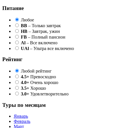
Питание
Любое
BB
– Только завтрак
HB
– Завтрак, ужин
FB
– Полный пансион
Al
– Все включено
UAl
– Ультра все включено
Рейтинг
Любой рейтинг
4.5+
Превосходно
4.0+
Очень хорошо
3.5+
Хорошо
3.0+
Удовлетворительно
Туры по месяцам
Январь
Февраль
Март