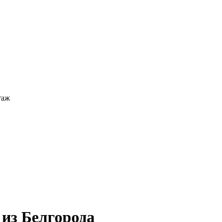
таж
 из Белгорода