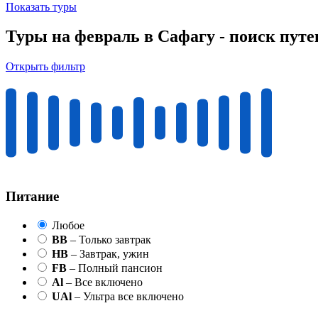
Показать туры
Туры на февраль в Сафагу - поиск пут
Открыть фильтр
Питание
Любое
BB
– Только завтрак
HB
– Завтрак, ужин
FB
– Полный пансион
Al
– Все включено
UAl
– Ультра все включено