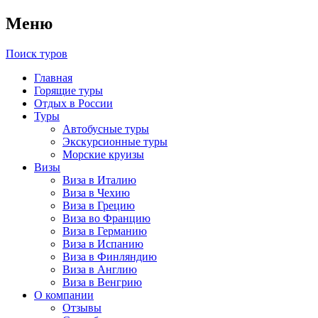
Меню
Поиск туров
Главная
Горящие туры
Отдых в России
Туры
Автобусные туры
Экскурсионные туры
Морские круизы
Визы
Виза в Италию
Виза в Чехию
Виза в Грецию
Виза во Францию
Виза в Германию
Виза в Испанию
Виза в Финляндию
Виза в Англию
Виза в Венгрию
О компании
Отзывы