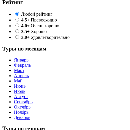
Рейтинг
Любой рейтинг
4.5+
Превосходно
4.0+
Очень хорошо
3.5+
Хорошо
3.0+
Удовлетворительно
Туры по месяцам
Январь
Февраль
Март
Апрель
Май
Июнь
Июль
Август
Сентябрь
Октябрь
Ноябрь
Декабрь
Туры по сезонам