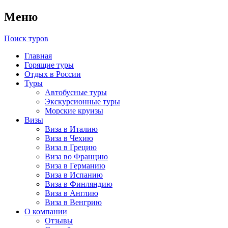
Меню
Поиск туров
Главная
Горящие туры
Отдых в России
Туры
Автобусные туры
Экскурсионные туры
Морские круизы
Визы
Виза в Италию
Виза в Чехию
Виза в Грецию
Виза во Францию
Виза в Германию
Виза в Испанию
Виза в Финляндию
Виза в Англию
Виза в Венгрию
О компании
Отзывы