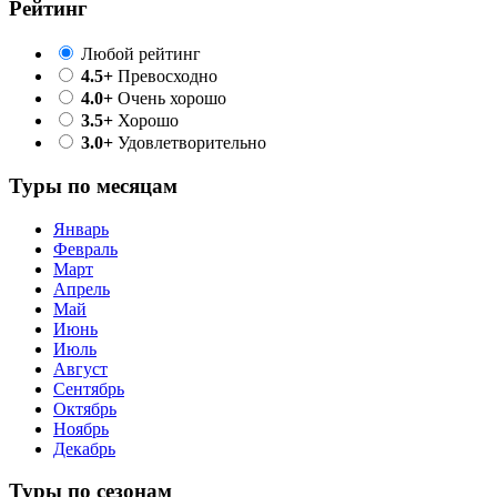
Рейтинг
Любой рейтинг
4.5+
Превосходно
4.0+
Очень хорошо
3.5+
Хорошо
3.0+
Удовлетворительно
Туры по месяцам
Январь
Февраль
Март
Апрель
Май
Июнь
Июль
Август
Сентябрь
Октябрь
Ноябрь
Декабрь
Туры по сезонам