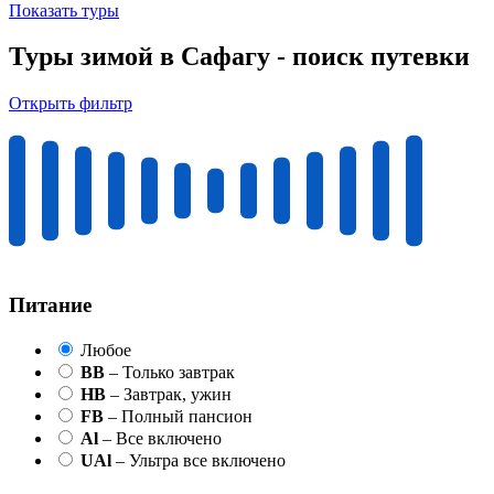
Показать туры
Туры зимой в Сафагу - поиск путевки
Открыть фильтр
Питание
Любое
BB
– Только завтрак
HB
– Завтрак, ужин
FB
– Полный пансион
Al
– Все включено
UAl
– Ультра все включено