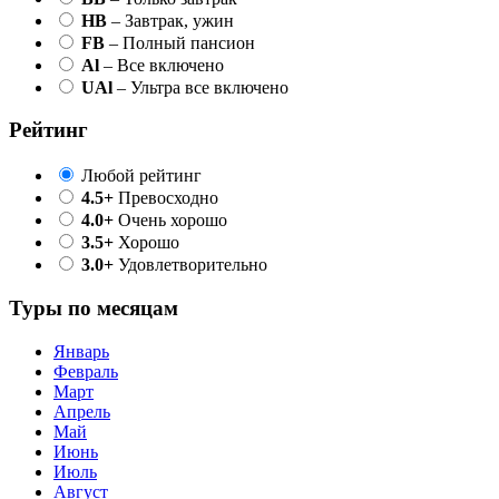
HB
– Завтрак, ужин
FB
– Полный пансион
Al
– Все включено
UAl
– Ультра все включено
Рейтинг
Любой рейтинг
4.5+
Превосходно
4.0+
Очень хорошо
3.5+
Хорошо
3.0+
Удовлетворительно
Туры по месяцам
Январь
Февраль
Март
Апрель
Май
Июнь
Июль
Август