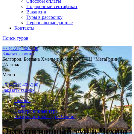
Способы оплаты
Подарочный сертификат
Вакансии
Туры в рассрочку
Персональные данные
Контакты
Поиск туров
+7 (4722) 400-200
Заказать звонок
Белгород, Богдана Хмельницкого, 137Т, ТЦ "МегаГринн",
2А этаж
Меню
+7 (4722) 400-200
Заказать звонок
Главная
Туры
Экскурсионные туры
Экскурсионный тур в Чехию
Экскурсионный тур в Чехию