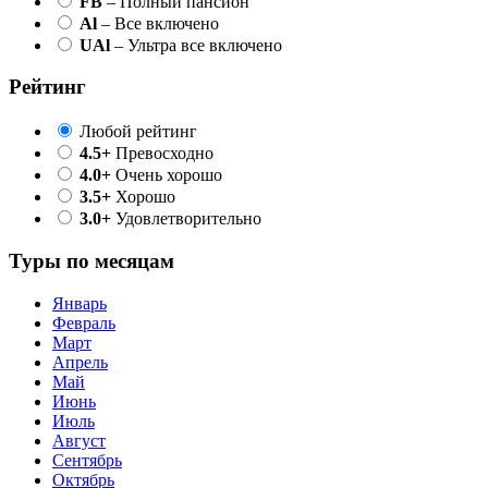
FB
– Полный пансион
Al
– Все включено
UAl
– Ультра все включено
Рейтинг
Любой рейтинг
4.5+
Превосходно
4.0+
Очень хорошо
3.5+
Хорошо
3.0+
Удовлетворительно
Туры по месяцам
Январь
Февраль
Март
Апрель
Май
Июнь
Июль
Август
Сентябрь
Октябрь