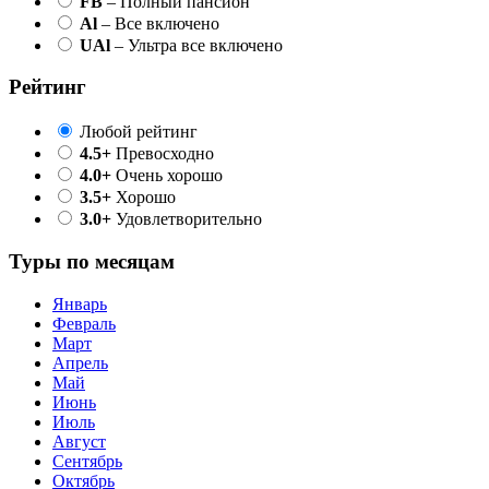
FB
– Полный пансион
Al
– Все включено
UAl
– Ультра все включено
Рейтинг
Любой рейтинг
4.5+
Превосходно
4.0+
Очень хорошо
3.5+
Хорошо
3.0+
Удовлетворительно
Туры по месяцам
Январь
Февраль
Март
Апрель
Май
Июнь
Июль
Август
Сентябрь
Октябрь