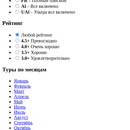
FB
– Полный пансион
Al
– Все включено
UAl
– Ультра все включено
Рейтинг
Любой рейтинг
4.5+
Превосходно
4.0+
Очень хорошо
3.5+
Хорошо
3.0+
Удовлетворительно
Туры по месяцам
Январь
Февраль
Март
Апрель
Май
Июнь
Июль
Август
Сентябрь
Октябрь