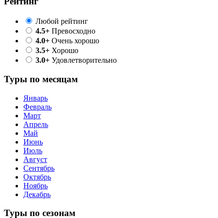
Рейтинг
Любой рейтинг
4.5+
Превосходно
4.0+
Очень хорошо
3.5+
Хорошо
3.0+
Удовлетворительно
Туры по месяцам
Январь
Февраль
Март
Апрель
Май
Июнь
Июль
Август
Сентябрь
Октябрь
Ноябрь
Декабрь
Туры по сезонам