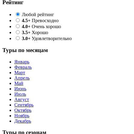
Рейтинг
Любой рейтинг
4.5+
Превосходно
4.0+
Очень хорошо
3.5+
Хорошо
3.0+
Удовлетворительно
Туры по месяцам
Январь
Февраль
Март
Апрель
Май
Июнь
Июль
Август
Сентябрь
Октябрь
Ноябрь
Декабрь
Туры по сезонам