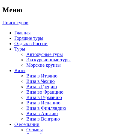
Меню
Поиск туров
Главная
Горящие туры
Отдых в России
Туры
Автобусные туры
Экскурсионные туры
Морские круизы
Визы
Виза в Италию
Виза в Чехию
Виза в Грецию
Виза во Францию
Виза в Германию
Виза в Испанию
Виза в Финляндию
Виза в Англию
Виза в Венгрию
О компании
Отзывы