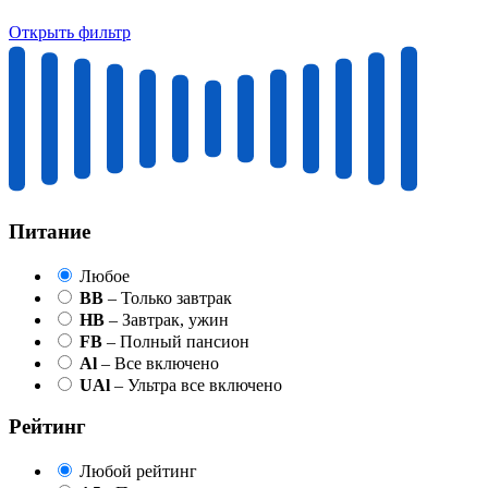
Открыть фильтр
Питание
Любое
BB
– Только завтрак
HB
– Завтрак, ужин
FB
– Полный пансион
Al
– Все включено
UAl
– Ультра все включено
Рейтинг
Любой рейтинг