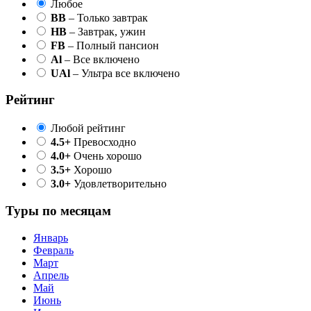
Любое
BB
– Только завтрак
HB
– Завтрак, ужин
FB
– Полный пансион
Al
– Все включено
UAl
– Ультра все включено
Рейтинг
Любой рейтинг
4.5+
Превосходно
4.0+
Очень хорошо
3.5+
Хорошо
3.0+
Удовлетворительно
Туры по месяцам
Январь
Февраль
Март
Апрель
Май
Июнь