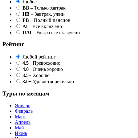
Любое
BB
– Только завтрак
HB
– Завтрак, ужин
FB
– Полный пансион
Al
– Все включено
UAl
– Ультра все включено
Рейтинг
Любой рейтинг
4.5+
Превосходно
4.0+
Очень хорошо
3.5+
Хорошо
3.0+
Удовлетворительно
Туры по месяцам
Январь
Февраль
Март
Апрель
Май
Июнь