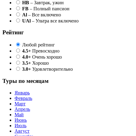
HB
– Завтрак, ужин
FB
– Полный пансион
Al
– Все включено
UAl
– Ультра все включено
Рейтинг
Любой рейтинг
4.5+
Превосходно
4.0+
Очень хорошо
3.5+
Хорошо
3.0+
Удовлетворительно
Туры по месяцам
Январь
Февраль
Март
Апрель
Май
Июнь
Июль
Август