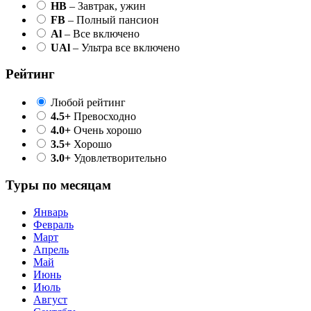
HB
– Завтрак, ужин
FB
– Полный пансион
Al
– Все включено
UAl
– Ультра все включено
Рейтинг
Любой рейтинг
4.5+
Превосходно
4.0+
Очень хорошо
3.5+
Хорошо
3.0+
Удовлетворительно
Туры по месяцам
Январь
Февраль
Март
Апрель
Май
Июнь
Июль
Август