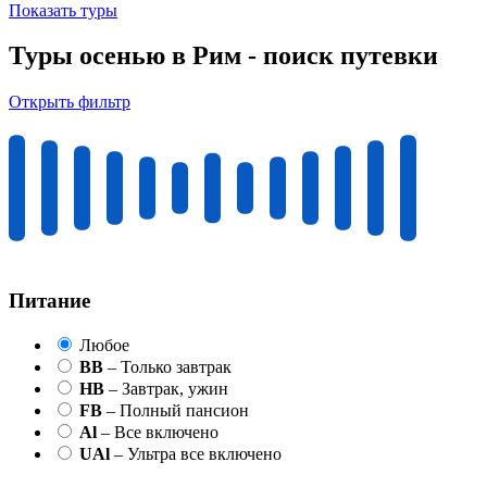
Показать туры
Туры осенью в Рим - поиск путевки
Открыть фильтр
Питание
Любое
BB
– Только завтрак
HB
– Завтрак, ужин
FB
– Полный пансион
Al
– Все включено
UAl
– Ультра все включено