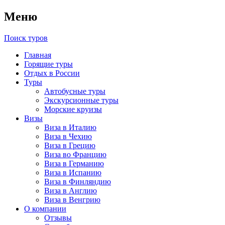
Меню
Поиск туров
Главная
Горящие туры
Отдых в России
Туры
Автобусные туры
Экскурсионные туры
Морские круизы
Визы
Виза в Италию
Виза в Чехию
Виза в Грецию
Виза во Францию
Виза в Германию
Виза в Испанию
Виза в Финляндию
Виза в Англию
Виза в Венгрию
О компании
Отзывы