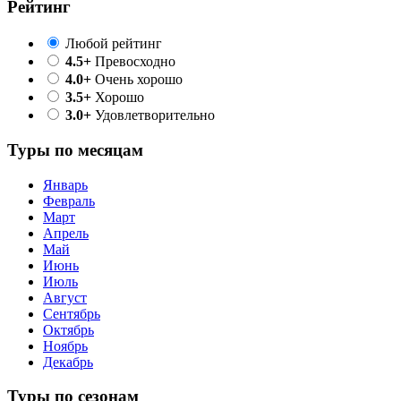
Рейтинг
Любой рейтинг
4.5+
Превосходно
4.0+
Очень хорошо
3.5+
Хорошо
3.0+
Удовлетворительно
Туры по месяцам
Январь
Февраль
Март
Апрель
Май
Июнь
Июль
Август
Сентябрь
Октябрь
Ноябрь
Декабрь
Туры по сезонам