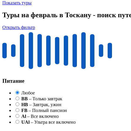
Показать туры
Туры на февраль в Тоскану - поиск пут
Открыть фильтр
Питание
Любое
BB
– Только завтрак
HB
– Завтрак, ужин
FB
– Полный пансион
Al
– Все включено
UAl
– Ультра все включено