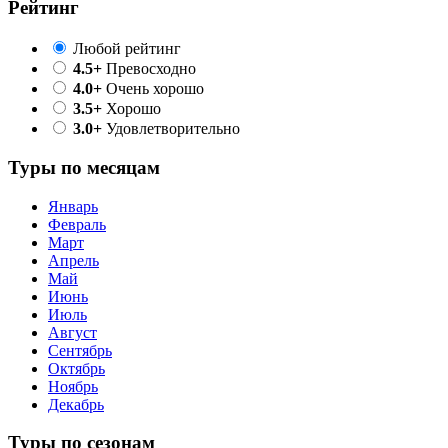
Рейтинг
Любой рейтинг
4.5+
Превосходно
4.0+
Очень хорошо
3.5+
Хорошо
3.0+
Удовлетворительно
Туры по месяцам
Январь
Февраль
Март
Апрель
Май
Июнь
Июль
Август
Сентябрь
Октябрь
Ноябрь
Декабрь
Туры по сезонам