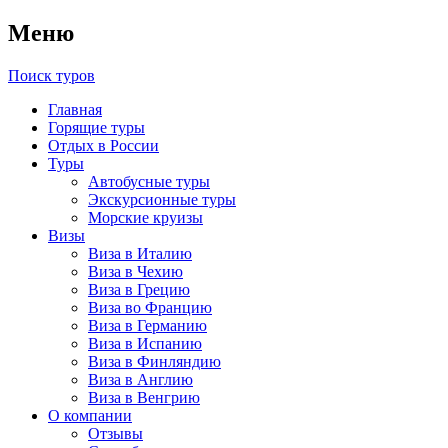
Меню
Поиск туров
Главная
Горящие туры
Отдых в России
Туры
Автобусные туры
Экскурсионные туры
Морские круизы
Визы
Виза в Италию
Виза в Чехию
Виза в Грецию
Виза во Францию
Виза в Германию
Виза в Испанию
Виза в Финляндию
Виза в Англию
Виза в Венгрию
О компании
Отзывы