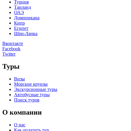
Турция
Таиланд
ОАЭ
Доминикана
Кипр
Египет
Шри-Ланка
Вконтакте
Facebook
Twitter
Туры
Визы
Морские круизы
Экскурсионные туры
Автобусные туры
Поиск туров
О компании
О нас
Как оплатить тур