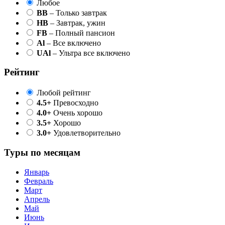
Любое
BB
– Только завтрак
HB
– Завтрак, ужин
FB
– Полный пансион
Al
– Все включено
UAl
– Ультра все включено
Рейтинг
Любой рейтинг
4.5+
Превосходно
4.0+
Очень хорошо
3.5+
Хорошо
3.0+
Удовлетворительно
Туры по месяцам
Январь
Февраль
Март
Апрель
Май
Июнь