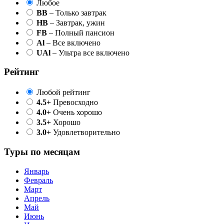
Любое
BB
– Только завтрак
HB
– Завтрак, ужин
FB
– Полный пансион
Al
– Все включено
UAl
– Ультра все включено
Рейтинг
Любой рейтинг
4.5+
Превосходно
4.0+
Очень хорошо
3.5+
Хорошо
3.0+
Удовлетворительно
Туры по месяцам
Январь
Февраль
Март
Апрель
Май
Июнь