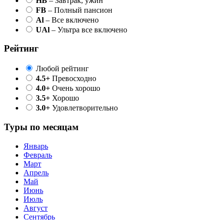
HB
– Завтрак, ужин
FB
– Полный пансион
Al
– Все включено
UAl
– Ультра все включено
Рейтинг
Любой рейтинг
4.5+
Превосходно
4.0+
Очень хорошо
3.5+
Хорошо
3.0+
Удовлетворительно
Туры по месяцам
Январь
Февраль
Март
Апрель
Май
Июнь
Июль
Август
Сентябрь