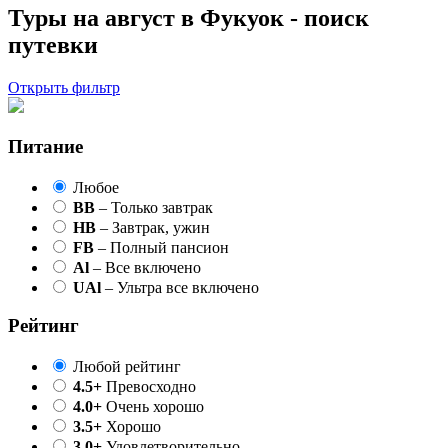
Туры на август в Фукуок - поиск
путевки
Открыть фильтр
Питание
Любое
BB
– Только завтрак
HB
– Завтрак, ужин
FB
– Полный пансион
Al
– Все включено
UAl
– Ультра все включено
Рейтинг
Любой рейтинг
4.5+
Превосходно
4.0+
Очень хорошо
3.5+
Хорошо
3.0+
Удовлетворительно