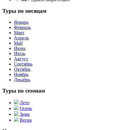
Туры по месяцам
Январь
Февраль
Март
Апрель
Май
Июнь
Июль
Август
Сентябрь
Октябрь
Ноябрь
Декабрь
Туры по сезонам
Лето
Осень
Зима
Весна