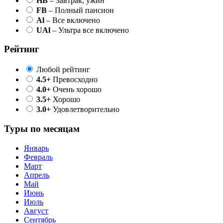
HB
– Завтрак, ужин
FB
– Полный пансион
Al
– Все включено
UAl
– Ультра все включено
Рейтинг
Любой рейтинг
4.5+
Превосходно
4.0+
Очень хорошо
3.5+
Хорошо
3.0+
Удовлетворительно
Туры по месяцам
Январь
Февраль
Март
Апрель
Май
Июнь
Июль
Август
Сентябрь