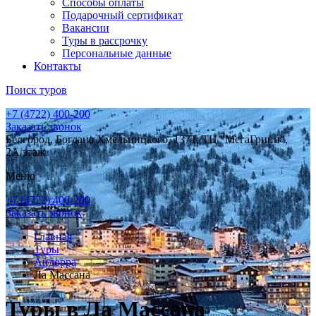
Способы оплаты
Подарочный сертификат
Вакансии
Туры в рассрочку
Персональные данные
Контакты
Поиск туров
+7 (4722) 400-200
Заказать звонок
Белгород, Богдана Хмельницкого, 137Т, ТЦ "МегаГринн",
2А этаж
Меню
+7 (4722) 400-200
Заказать звонок
Главная
Туры
Андорра
Ла Массана
Туры в Ла Массана