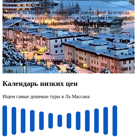
Отдых в Ла Массане ✈ низкие цены для жителей Белгорода.
Мы поможем купить лучшие туры в Ла Массана (Андорра) с
перелетом из Москвы. Путевки с отыхом на горнолыжных
курортах от всех туроператоров «все включено»!
Виза в страну:
Шенгенская виза
Лучшее время для отдыха:
Зима
Календарь низких цен
Ищем самые дешевые туры в Ла Массана