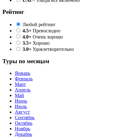
UAl
– Ультра все включено
Рейтинг
Любой рейтинг
4.5+
Превосходно
4.0+
Очень хорошо
3.5+
Хорошо
3.0+
Удовлетворительно
Туры по месяцам
Январь
Февраль
Март
Апрель
Май
Июнь
Июль
Август
Сентябрь
Октябрь
Ноябрь
Декабрь