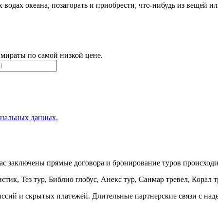
 водах океана, позагорать и приобрести, что-нибудь из вещей 
Эмираты по самой низкой цене.
ональных данных.
ас заключены прямые договора и бронирование туров происходит
тик, Тез тур, Библио глобус, Анекс тур, Санмар тревел, Корал тр
сий и скрытых платежей. Длительные партнерские связи с наде