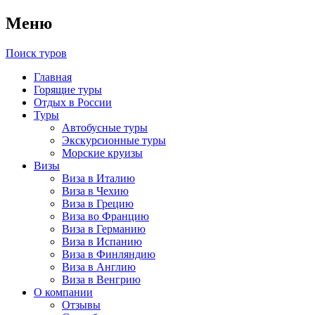
Меню
Поиск туров
Главная
Горящие туры
Отдых в России
Туры
Автобусные туры
Экскурсионные туры
Морские круизы
Визы
Виза в Италию
Виза в Чехию
Виза в Грецию
Виза во Францию
Виза в Германию
Виза в Испанию
Виза в Финляндию
Виза в Англию
Виза в Венгрию
О компании
Отзывы