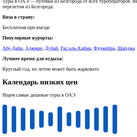
Туры в ОАЭ — путевки из Белгорода от всех туроператоров. Выб
перелетом из Белгорода.
Виза в страну:
Бесплатная при въезде
Популярные курорты:
Абу-Даби
,
Аджман
,
Дубай
,
Рас-аль-Хайма
,
Фуджейра
,
Шарджа
Лучшее время для отдыха:
Круглый год, но летом может быть жарковато
Календарь низких цен
Ищем самые дешевые туры в ОАЭ