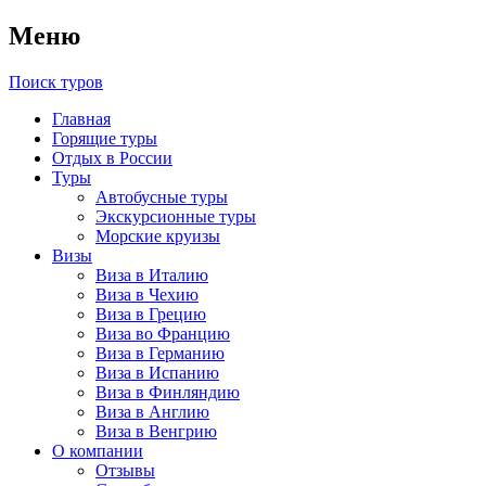
Меню
Поиск туров
Главная
Горящие туры
Отдых в России
Туры
Автобусные туры
Экскурсионные туры
Морские круизы
Визы
Виза в Италию
Виза в Чехию
Виза в Грецию
Виза во Францию
Виза в Германию
Виза в Испанию
Виза в Финляндию
Виза в Англию
Виза в Венгрию
О компании
Отзывы