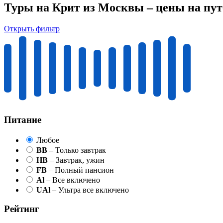
Туры на Крит из Москвы – цены на пу
Открыть фильтр
Питание
Любое
BB
– Только завтрак
HB
– Завтрак, ужин
FB
– Полный пансион
Al
– Все включено
UAl
– Ультра все включено
Рейтинг