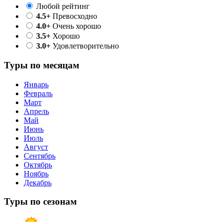
Любой рейтинг
4.5+
Превосходно
4.0+
Очень хорошо
3.5+
Хорошо
3.0+
Удовлетворительно
Туры по месяцам
Январь
Февраль
Март
Апрель
Май
Июнь
Июль
Август
Сентябрь
Октябрь
Ноябрь
Декабрь
Туры по сезонам