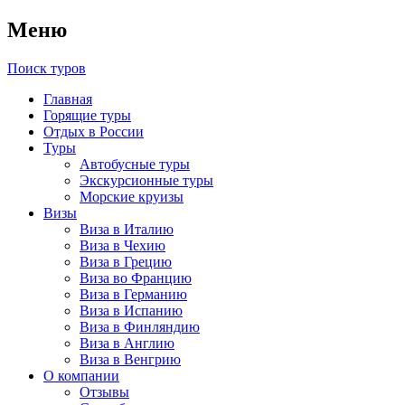
Меню
Поиск туров
Главная
Горящие туры
Отдых в России
Туры
Автобусные туры
Экскурсионные туры
Морские круизы
Визы
Виза в Италию
Виза в Чехию
Виза в Грецию
Виза во Францию
Виза в Германию
Виза в Испанию
Виза в Финляндию
Виза в Англию
Виза в Венгрию
О компании
Отзывы