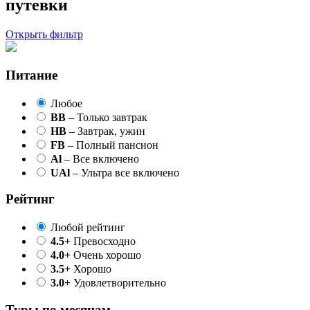
путевки
Открыть фильтр
Питание
Любое
BB
– Только завтрак
HB
– Завтрак, ужин
FB
– Полный пансион
Al
– Все включено
UAl
– Ультра все включено
Рейтинг
Любой рейтинг
4.5+
Превосходно
4.0+
Очень хорошо
3.5+
Хорошо
3.0+
Удовлетворительно
Туры по месяцам