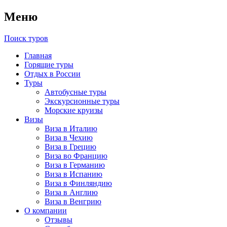
Меню
Поиск туров
Главная
Горящие туры
Отдых в России
Туры
Автобусные туры
Экскурсионные туры
Морские круизы
Визы
Виза в Италию
Виза в Чехию
Виза в Грецию
Виза во Францию
Виза в Германию
Виза в Испанию
Виза в Финляндию
Виза в Англию
Виза в Венгрию
О компании
Отзывы