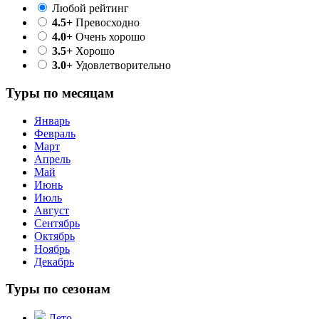
Любой рейтинг
4.5+
Превосходно
4.0+
Очень хорошо
3.5+
Хорошо
3.0+
Удовлетворительно
Туры по месяцам
Январь
Февраль
Март
Апрель
Май
Июнь
Июль
Август
Сентябрь
Октябрь
Ноябрь
Декабрь
Туры по сезонам
Лето