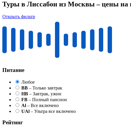
Туры в Лиссабон из Москвы – цены на
Открыть фильтр
Питание
Любое
BB
– Только завтрак
HB
– Завтрак, ужин
FB
– Полный пансион
Al
– Все включено
UAl
– Ультра все включено
Рейтинг