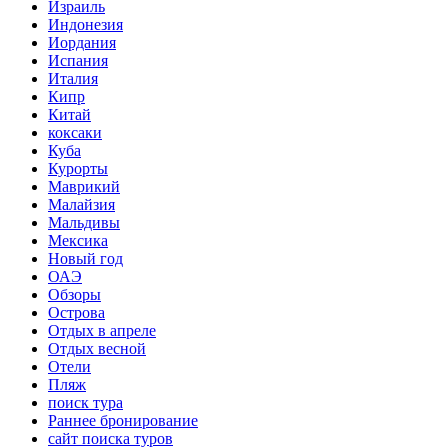
Израиль
Индонезия
Иордания
Испания
Италия
Кипр
Китай
коксаки
Куба
Курорты
Маврикий
Малайзия
Мальдивы
Мексика
Новый год
ОАЭ
Обзоры
Острова
Отдых в апреле
Отдых весной
Отели
Пляж
поиск тура
Раннее бронирование
сайт поиска туров