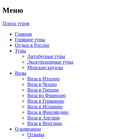
Меню
Поиск туров
Главная
Горящие туры
Отдых в России
Туры
Автобусные туры
Экскурсионные туры
Морские круизы
Визы
Виза в Италию
Виза в Чехию
Виза в Грецию
Виза во Францию
Виза в Германию
Виза в Испанию
Виза в Финляндию
Виза в Англию
Виза в Венгрию
О компании
Отзывы