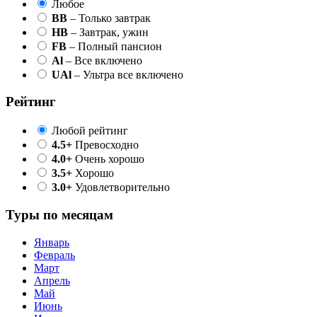
Любое
BB
– Только завтрак
HB
– Завтрак, ужин
FB
– Полный пансион
Al
– Все включено
UAl
– Ультра все включено
Рейтинг
Любой рейтинг
4.5+
Превосходно
4.0+
Очень хорошо
3.5+
Хорошо
3.0+
Удовлетворительно
Туры по месяцам
Январь
Февраль
Март
Апрель
Май
Июнь