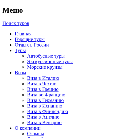
Меню
Поиск туров
Главная
Горящие туры
Отдых в России
Туры
Автобусные туры
Экскурсионные туры
Морские круизы
Визы
Виза в Италию
Виза в Чехию
Виза в Грецию
Виза во Францию
Виза в Германию
Виза в Испанию
Виза в Финляндию
Виза в Англию
Виза в Венгрию
О компании
Отзывы