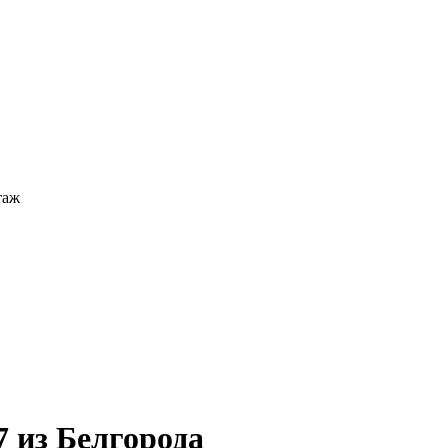
таж
 из Белгорода