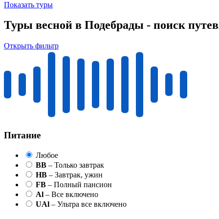
Показать туры
Туры весной в Подебрады - поиск путе
Открыть фильтр
Питание
Любое
BB
– Только завтрак
HB
– Завтрак, ужин
FB
– Полный пансион
Al
– Все включено
UAl
– Ультра все включено