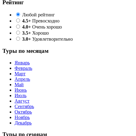
Рейтинг
Любой рейтинг
4.5+
Превосходно
4.0+
Очень хорошо
3.5+
Хорошо
3.0+
Удовлетворительно
Туры по месяцам
Январь
Февраль
Март
Апрель
Май
Июнь
Июль
Август
Сентябрь
Октябрь
Ноябрь
Декабрь
Туры по сезонам