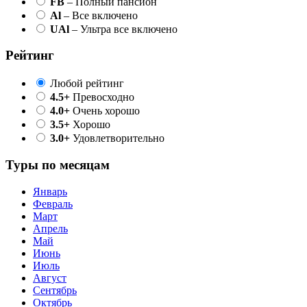
FB
– Полный пансион
Al
– Все включено
UAl
– Ультра все включено
Рейтинг
Любой рейтинг
4.5+
Превосходно
4.0+
Очень хорошо
3.5+
Хорошо
3.0+
Удовлетворительно
Туры по месяцам
Январь
Февраль
Март
Апрель
Май
Июнь
Июль
Август
Сентябрь
Октябрь