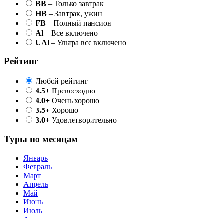
BB
– Только завтрак
HB
– Завтрак, ужин
FB
– Полный пансион
Al
– Все включено
UAl
– Ультра все включено
Рейтинг
Любой рейтинг
4.5+
Превосходно
4.0+
Очень хорошо
3.5+
Хорошо
3.0+
Удовлетворительно
Туры по месяцам
Январь
Февраль
Март
Апрель
Май
Июнь
Июль