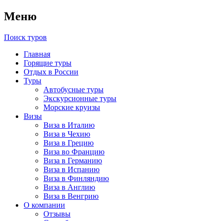
Меню
Поиск туров
Главная
Горящие туры
Отдых в России
Туры
Автобусные туры
Экскурсионные туры
Морские круизы
Визы
Виза в Италию
Виза в Чехию
Виза в Грецию
Виза во Францию
Виза в Германию
Виза в Испанию
Виза в Финляндию
Виза в Англию
Виза в Венгрию
О компании
Отзывы