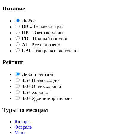
Питание
Любое
BB
– Только завтрак
HB
– Завтрак, ужин
FB
– Полный пансион
Al
– Все включено
UAl
– Ультра все включено
Рейтинг
Любой рейтинг
4.5+
Превосходно
4.0+
Очень хорошо
3.5+
Хорошо
3.0+
Удовлетворительно
Туры по месяцам
Январь
Февраль
Март