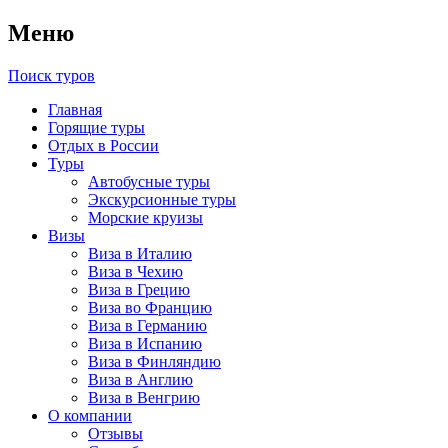
Меню
Поиск туров
Главная
Горящие туры
Отдых в России
Туры
Автобусные туры
Экскурсионные туры
Морские круизы
Визы
Виза в Италию
Виза в Чехию
Виза в Грецию
Виза во Францию
Виза в Германию
Виза в Испанию
Виза в Финляндию
Виза в Англию
Виза в Венгрию
О компании
Отзывы