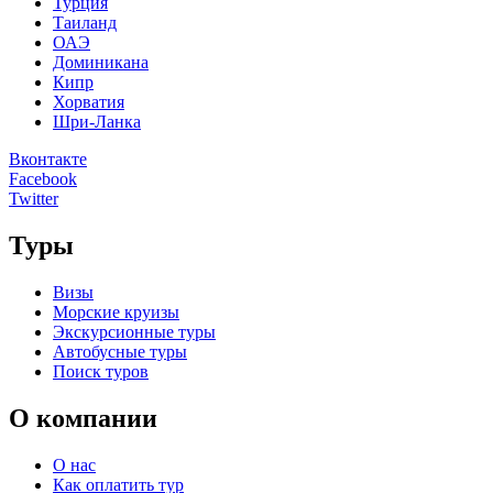
Турция
Таиланд
ОАЭ
Доминикана
Кипр
Хорватия
Шри-Ланка
Вконтакте
Facebook
Twitter
Туры
Визы
Морские круизы
Экскурсионные туры
Автобусные туры
Поиск туров
О компании
О нас
Как оплатить тур