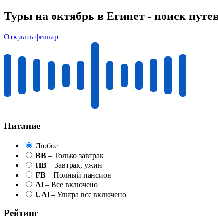
Туры на октябрь в Египет - поиск путе
Открыть фильтр
Питание
Любое
BB
– Только завтрак
HB
– Завтрак, ужин
FB
– Полный пансион
Al
– Все включено
UAl
– Ультра все включено
Рейтинг