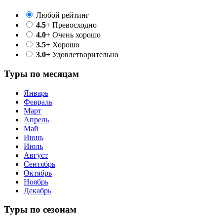
Любой рейтинг
4.5+
Превосходно
4.0+
Очень хорошо
3.5+
Хорошо
3.0+
Удовлетворительно
Туры по месяцам
Январь
Февраль
Март
Апрель
Май
Июнь
Июль
Август
Сентябрь
Октябрь
Ноябрь
Декабрь
Туры по сезонам