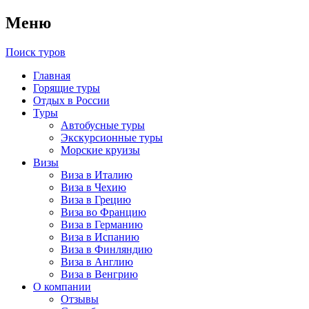
Меню
Поиск туров
Главная
Горящие туры
Отдых в России
Туры
Автобусные туры
Экскурсионные туры
Морские круизы
Визы
Виза в Италию
Виза в Чехию
Виза в Грецию
Виза во Францию
Виза в Германию
Виза в Испанию
Виза в Финляндию
Виза в Англию
Виза в Венгрию
О компании
Отзывы