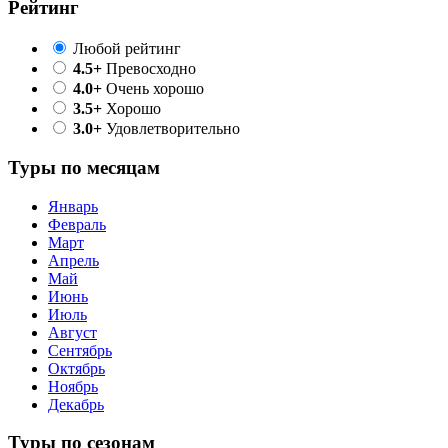
Рейтинг
Любой рейтинг
4.5+
Превосходно
4.0+
Очень хорошо
3.5+
Хорошо
3.0+
Удовлетворительно
Туры по месяцам
Январь
Февраль
Март
Апрель
Май
Июнь
Июль
Август
Сентябрь
Октябрь
Ноябрь
Декабрь
Туры по сезонам