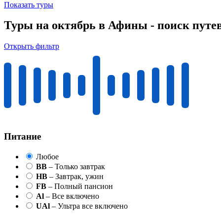
Показать туры
Туры на октябрь в Афины - поиск путе
Открыть фильтр
Питание
Любое
BB
– Только завтрак
HB
– Завтрак, ужин
FB
– Полный пансион
Al
– Все включено
UAl
– Ультра все включено