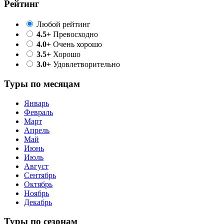
Рейтинг
Любой рейтинг
4.5+
Превосходно
4.0+
Очень хорошо
3.5+
Хорошо
3.0+
Удовлетворительно
Туры по месяцам
Январь
Февраль
Март
Апрель
Май
Июнь
Июль
Август
Сентябрь
Октябрь
Ноябрь
Декабрь
Туры по сезонам