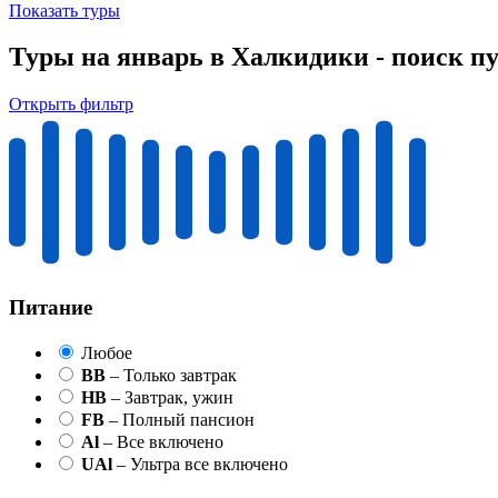
Показать туры
Туры на январь в Халкидики - поиск п
Открыть фильтр
Питание
Любое
BB
– Только завтрак
HB
– Завтрак, ужин
FB
– Полный пансион
Al
– Все включено
UAl
– Ультра все включено