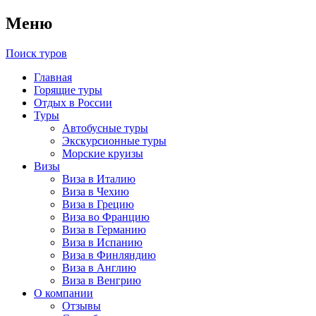
Меню
Поиск туров
Главная
Горящие туры
Отдых в России
Туры
Автобусные туры
Экскурсионные туры
Морские круизы
Визы
Виза в Италию
Виза в Чехию
Виза в Грецию
Виза во Францию
Виза в Германию
Виза в Испанию
Виза в Финляндию
Виза в Англию
Виза в Венгрию
О компании
Отзывы