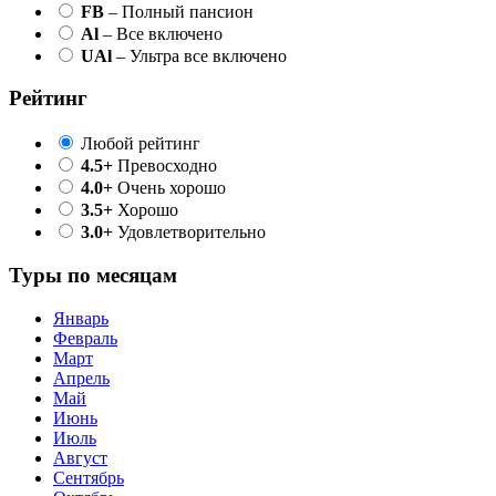
FB
– Полный пансион
Al
– Все включено
UAl
– Ультра все включено
Рейтинг
Любой рейтинг
4.5+
Превосходно
4.0+
Очень хорошо
3.5+
Хорошо
3.0+
Удовлетворительно
Туры по месяцам
Январь
Февраль
Март
Апрель
Май
Июнь
Июль
Август
Сентябрь