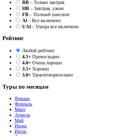
BB
– Только завтрак
HB
– Завтрак, ужин
FB
– Полный пансион
Al
– Все включено
UAl
– Ультра все включено
Рейтинг
Любой рейтинг
4.5+
Превосходно
4.0+
Очень хорошо
3.5+
Хорошо
3.0+
Удовлетворительно
Туры по месяцам
Январь
Февраль
Март
Апрель
Май
Июнь
Июль