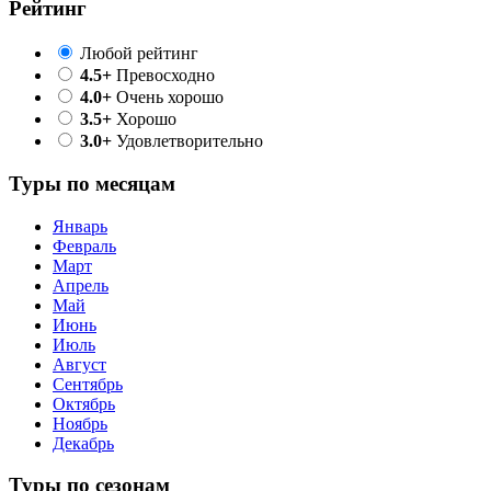
Рейтинг
Любой рейтинг
4.5+
Превосходно
4.0+
Очень хорошо
3.5+
Хорошо
3.0+
Удовлетворительно
Туры по месяцам
Январь
Февраль
Март
Апрель
Май
Июнь
Июль
Август
Сентябрь
Октябрь
Ноябрь
Декабрь
Туры по сезонам