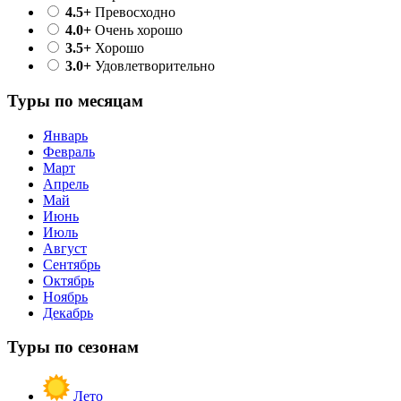
4.5+
Превосходно
4.0+
Очень хорошо
3.5+
Хорошо
3.0+
Удовлетворительно
Туры по месяцам
Январь
Февраль
Март
Апрель
Май
Июнь
Июль
Август
Сентябрь
Октябрь
Ноябрь
Декабрь
Туры по сезонам
Лето