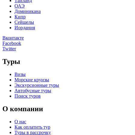
Таиланд
ОАЭ
Доминикана
Кипр
Сейшелы
Иордания
Вконтакте
Facebook
Twitter
Туры
Визы
Морские круизы
Экскурсионные туры
Автобусные туры
Поиск туров
О компании
О нас
Как оплатить тур
Туры в рассрочку