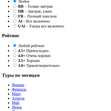
Любое
BB
– Только завтрак
HB
– Завтрак, ужин
FB
– Полный пансион
Al
– Все включено
UAl
– Ультра все включено
Рейтинг
Любой рейтинг
4.5+
Превосходно
4.0+
Очень хорошо
3.5+
Хорошо
3.0+
Удовлетворительно
Туры по месяцам
Январь
Февраль
Март
Апрель
Май
Июнь