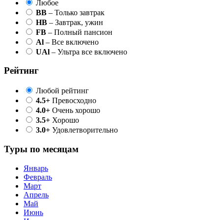
Любое
BB
– Только завтрак
HB
– Завтрак, ужин
FB
– Полный пансион
Al
– Все включено
UAl
– Ультра все включено
Рейтинг
Любой рейтинг
4.5+
Превосходно
4.0+
Очень хорошо
3.5+
Хорошо
3.0+
Удовлетворительно
Туры по месяцам
Январь
Февраль
Март
Апрель
Май
Июнь